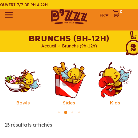
OUVERT 7/7 DE 9H À 22H
0
FR
Accueil
La carte
BRUNCHS (9H-12H)
Brunchs
A propos
Accueil
Brunchs (9h-12h)
(9h-12h)
Contact &
Burgers
accès
Bowls
FR
Sandwichs
EN
Bowls
Sides
Kids
Wraps
Sides
13 résultats affichés